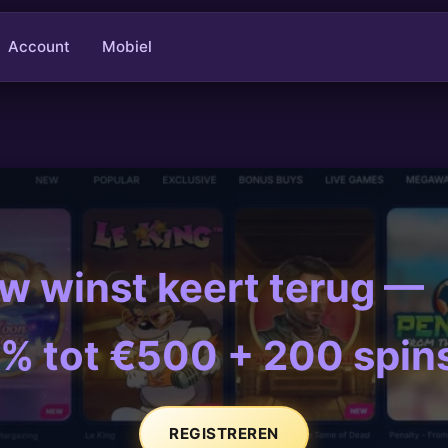
Account
Mobiel
w winst keert terug —
% tot €500 + 200 spin
REGISTREREN