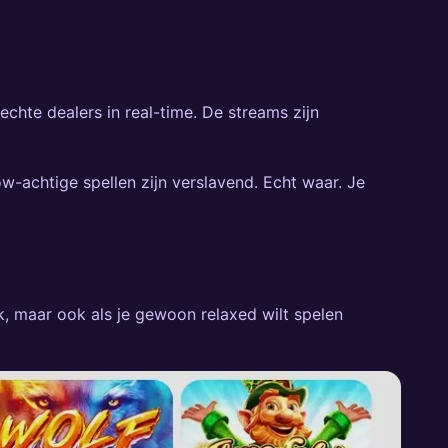
echte dealers in real-time. De streams zijn
w-achtige spellen zijn verslavend. Echt waar. Je
ek, maar ook als je gewoon relaxed wilt spelen