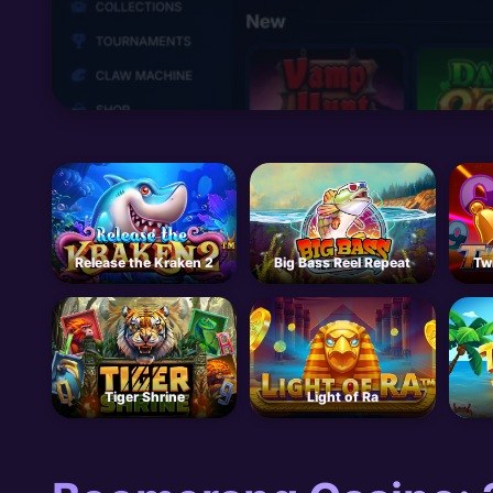
Release the Kraken 2
Big Bass Reel Repeat
Tw
Tiger Shrine
Light of Ra