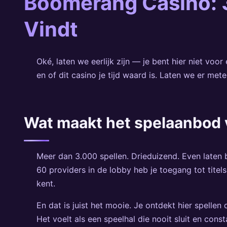
Boomerang Casino: 
Vindt
Oké, laten we eerlijk zijn — je bent hier niet vo
en of dit casino je tijd waard is. Laten we er met
Wat maakt het spelaanbod
Meer dan 3.000 spellen. Drieduizend. Even laten b
60 providers in de lobby heb je toegang tot titel
kent.
En dat is juist het mooie. Je ontdekt hier spellen
Het voelt als een speelhal die nooit sluit en consta