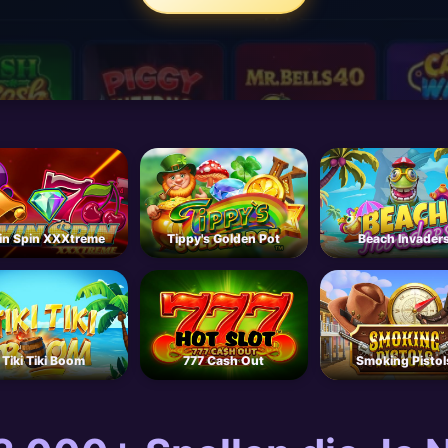
in Spin XXXtreme
Tippy's Golden Pot
Beach Invader
Tiki Tiki Boom
777 Cash Out
Smoking Pistol