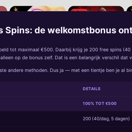
s Spins: de welkomstbonus on
beld tot maximaal €500. Daarbij krijg je 200 free spins (4
lleen op de bonus zelf. Dat is een belangrijk verschil dat 
ste andere methoden. Dus ja — met een tientje ben je al bi
DETAILS
100% TOT €500
200 (40/dag, 5 dagen)