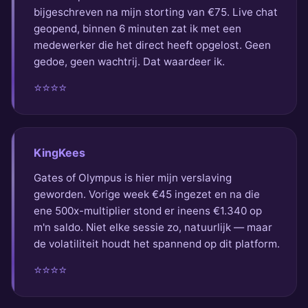
bijgeschreven na mijn storting van €75. Live chat
geopend, binnen 6 minuten zat ik met een
medewerker die het direct heeft opgelost. Geen
gedoe, geen wachtrij. Dat waardeer ik.
⭐⭐⭐⭐
KingKees
Gates of Olympus is hier mijn verslaving
geworden. Vorige week €45 ingezet en na die
ene 500x-multiplier stond er ineens €1.340 op
m'n saldo. Niet elke sessie zo, natuurlijk — maar
de volatiliteit houdt het spannend op dit platform.
⭐⭐⭐⭐