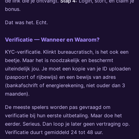
de link die je ontvangt.
Stap 4:
Login, stort, en claim je
bonus.
Dat was het. Echt.
Verificatie — Wanneer en Waarom?
KYC-verificatie. Klinkt bureaucratisch, is het ook een
beetje. Maar het is noodzakelijk en beschermt
uiteindelijk jou. Je moet een kopie van je ID uploaden
(paspoort of rijbewijs) en een bewijs van adres
(bankafschrift of energierekening, niet ouder dan 3
maanden).
De meeste spelers worden pas gevraagd om
verificatie bij hun eerste uitbetaling. Maar doe het
eerder. Serieus. Dan loop je later geen vertraging op.
Verificatie duurt gemiddeld 24 tot 48 uur.