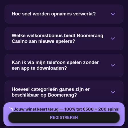
Hoe snel worden opnames verwerkt?
De meeste uitbetalingen worden binnen 24 tot
48 uur verwerkt. E-wallets zoals Skrill en Neteller
Welke welkomstbonus biedt Boomerang
Casino aan nieuwe spelers?
zijn doorgaans het snelst. Houd er rekening mee
dat bankoverschrijvingen tot 3 werkdagen
Nieuwe spelers ontvangen 100% tot €500 plus
kunnen duren, afhankelijk van je bank.
200 gratis spins op hun eerste storting. De
Kan ik via mijn telefoon spelen zonder
een app te downloaden?
freespins worden in porties van 40 per dag
uitgedeeld over vijf dagen. Lees altijd de
Ja, de volledige spelbibliotheek draait op
bonusvoorwaarden door voordat je een storting
HTML5-technologie en werkt direct in je mobiele
Hoeveel categorieën games zijn er
doet.
beschikbaar op Boomerang?
browser. Geen download nodig. Of je nu iOS of
Android gebruikt, de site past zich automatisch
Op het platform vind je meer dan 3.000 titels
🪃
Jouw winst keert terug — 100% tot €500 + 200 spins!
aan je schermformaat aan.
verdeeld over slots, tafelspelen, live casino en
Is het veilig om hier persoonlijke
REGISTREREN
gegevens in te vullen?
jackpotgames. Aanbieders als Evolution,