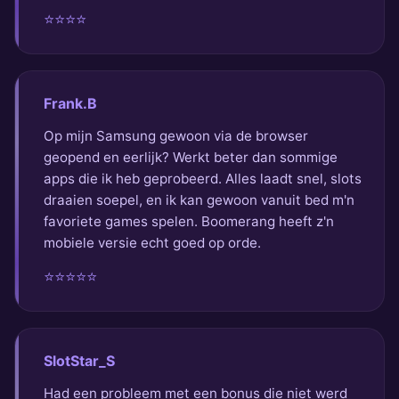
⭐⭐⭐⭐
Frank.B
Op mijn Samsung gewoon via de browser
geopend en eerlijk? Werkt beter dan sommige
apps die ik heb geprobeerd. Alles laadt snel, slots
draaien soepel, en ik kan gewoon vanuit bed m'n
favoriete games spelen. Boomerang heeft z'n
mobiele versie echt goed op orde.
⭐⭐⭐⭐⭐
SlotStar_S
Had een probleem met een bonus die niet werd