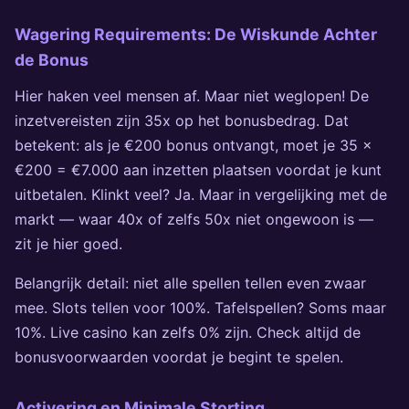
Wagering Requirements: De Wiskunde Achter
de Bonus
Hier haken veel mensen af. Maar niet weglopen! De
inzetvereisten zijn 35x op het bonusbedrag. Dat
betekent: als je €200 bonus ontvangt, moet je 35 ×
€200 = €7.000 aan inzetten plaatsen voordat je kunt
uitbetalen. Klinkt veel? Ja. Maar in vergelijking met de
markt — waar 40x of zelfs 50x niet ongewoon is —
zit je hier goed.
Belangrijk detail: niet alle spellen tellen even zwaar
mee. Slots tellen voor 100%. Tafelspellen? Soms maar
10%. Live casino kan zelfs 0% zijn. Check altijd de
bonusvoorwaarden voordat je begint te spelen.
Activering en Minimale Storting