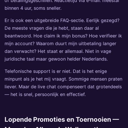
of betalingsgeschillen. Reactietijd via e-mail: meestal
binnen 4 uur, soms sneller.
Er is ook een uitgebreide FAQ-sectie. Eerlijk gezegd?
De meeste vragen die je hebt, staan daar al
beantwoord. Hoe claim ik mijn bonus? Hoe verifieer ik
mijn account? Waarom duurt mijn uitbetaling langer
dan verwacht? Het staat er allemaal. Niet in vage
juridische taal maar gewoon helder Nederlands.
Telefonische support is er niet. Dat is het enige
minpunt als je het mij vraagt. Sommige mensen praten
liever. Maar de live chat compenseert dat grotendeels
— het is snel, persoonlijk en effectief.
Lopende Promoties en Toernooien —