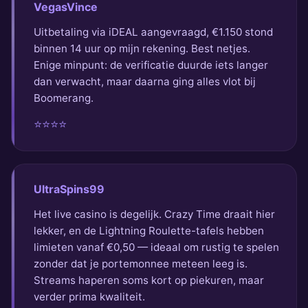
VegasVince
Uitbetaling via iDEAL aangevraagd, €1.150 stond
binnen 14 uur op mijn rekening. Best netjes.
Enige minpunt: de verificatie duurde iets langer
dan verwacht, maar daarna ging alles vlot bij
Boomerang.
⭐⭐⭐⭐
UltraSpins99
Het live casino is degelijk. Crazy Time draait hier
lekker, en de Lightning Roulette-tafels hebben
limieten vanaf €0,50 — ideaal om rustig te spelen
zonder dat je portemonnee meteen leeg is.
Streams haperen soms kort op piekuren, maar
verder prima kwaliteit.