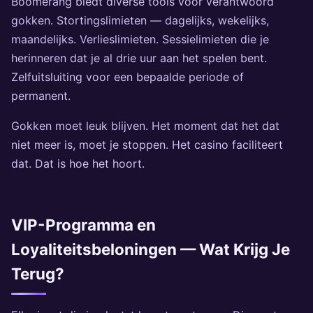
Boomerang biedt diverse tools voor verantwoord
gokken. Stortingslimieten — dagelijks, wekelijks,
maandelijks. Verlieslimieten. Sessielimieten die je
herinneren dat je al drie uur aan het spelen bent.
Zelfuitsluiting voor een bepaalde periode of
permanent.
Gokken moet leuk blijven. Het moment dat het dat
niet meer is, moet je stoppen. Het casino faciliteert
dat. Dat is hoe het hoort.
VIP-Programma en
Loyaliteitsbeloningen — Wat Krijg Je
Terug?