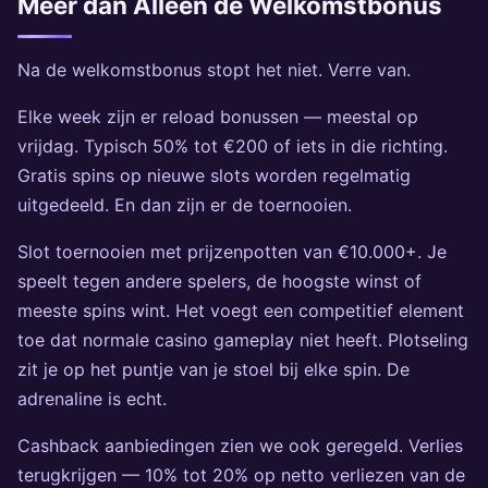
Meer dan Alleen de Welkomstbonus
Na de welkomstbonus stopt het niet. Verre van.
Elke week zijn er reload bonussen — meestal op
vrijdag. Typisch 50% tot €200 of iets in die richting.
Gratis spins op nieuwe slots worden regelmatig
uitgedeeld. En dan zijn er de toernooien.
Slot toernooien met prijzenpotten van €10.000+. Je
speelt tegen andere spelers, de hoogste winst of
meeste spins wint. Het voegt een competitief element
toe dat normale casino gameplay niet heeft. Plotseling
zit je op het puntje van je stoel bij elke spin. De
adrenaline is echt.
Cashback aanbiedingen zien we ook geregeld. Verlies
terugkrijgen — 10% tot 20% op netto verliezen van de