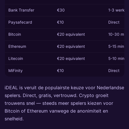
Bank Transfer
€30
1-3 werkd
Paysafecard
€10
Direct
Bitcoin
€20 equivalent
10-30 min
Ethereum
€20 equivalent
5-15 minut
Litecoin
€20 equivalent
5-10 minut
MiFinity
€10
Direct
iDEAL is veruit de populairste keuze voor Nederlandse
spelers. Direct, gratis, vertrouwd. Crypto groeit
trouwens snel — steeds meer spelers kiezen voor
Bitcoin of Ethereum vanwege de anonimiteit en
snelheid.