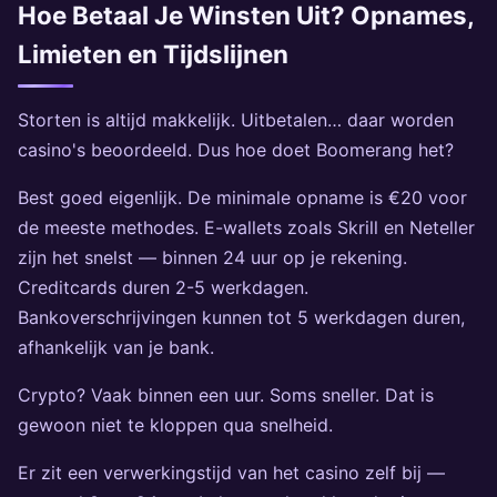
Hoe Betaal Je Winsten Uit? Opnames,
Limieten en Tijdslijnen
Storten is altijd makkelijk. Uitbetalen… daar worden
casino's beoordeeld. Dus hoe doet Boomerang het?
Best goed eigenlijk. De minimale opname is €20 voor
de meeste methodes. E-wallets zoals Skrill en Neteller
zijn het snelst — binnen 24 uur op je rekening.
Creditcards duren 2-5 werkdagen.
Bankoverschrijvingen kunnen tot 5 werkdagen duren,
afhankelijk van je bank.
Crypto? Vaak binnen een uur. Soms sneller. Dat is
gewoon niet te kloppen qua snelheid.
Er zit een verwerkingstijd van het casino zelf bij —