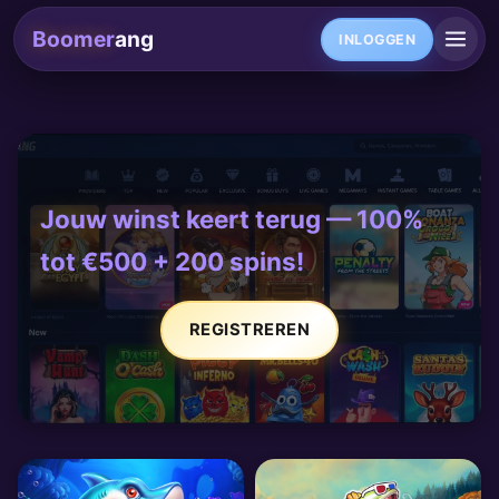
Boomer
ang
INLOGGEN
Jouw winst keert terug — 100%
tot €500 + 200 spins!
REGISTREREN