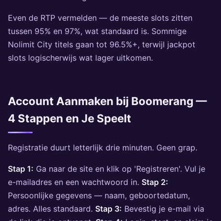
Even de RTP vermelden — de meeste slots zitten
tussen 95% en 97%, wat standaard is. Sommige
Nolimit City titels gaan tot 96.5%+, terwijl jackpot
slots logischerwijs wat lager uitkomen.
Account Aanmaken bij Boomerang —
4 Stappen en Je Speelt
Registratie duurt letterlijk drie minuten. Geen grap.
Stap 1:
Ga naar de site en klik op 'Registreren'. Vul je
e-mailadres en een wachtwoord in.
Stap 2:
Persoonlijke gegevens — naam, geboortedatum,
adres. Alles standaard.
Stap 3:
Bevestig je e-mail via